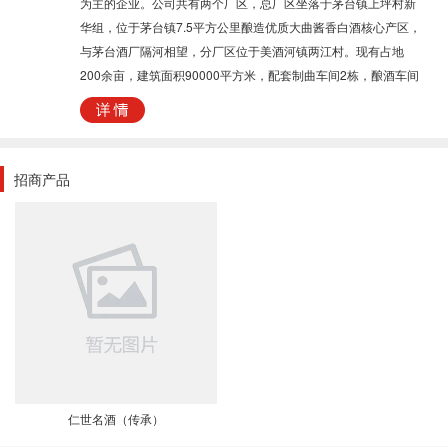
为主的企业。公司共有两个厂区，总厂区坐落于茅台镇上坪村新
华组，位于茅台镇7.5平方公里酿造优质大曲酱香白酒核心产区，
与茅台酒厂隔河相望，分厂区位于美酒河镇两江村。现有占地
200余亩，建筑面积90000平方米，配套制曲车间2栋，酿酒车间
10栋，生产窖池480个，年生产大曲酱香酒约4000吨，储存基酒
12000余吨，生产线日灌装白酒100000瓶，是一家拥有完整的酒
体研发、酿造、仓储、包装、内部科学管理体系的企业。
招商产品
仁世名酒（传承）