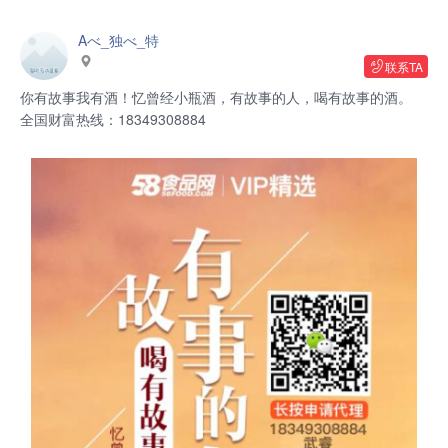
Aべ_独べ_特
联系TA
你有故事我有酒！忆曾经小瓶酒，有故事的人，喝有故事的酒。
全国财富热线：18349308884