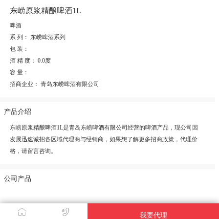
东崂原浆精酿啤酒1L
啤酒
系 列：
东崂啤酒系列
包 装：
酒 精 度：
0.0度
容 量：
招商企业：
青岛东崂啤酒有限公司
产品介绍
东崂原浆精酿啤酒1L是青岛东崂啤酒有限公司经营的啤酒产品，现公司因
发展迅速诚招各区域代理商与经销商，如果想了解更多招商政策，代理价
格，请留言咨询。
公司产品
我要代理