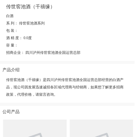
传世窖池酒（千禧缘）
白酒
系 列：
传世窖池酒系列
包 装：
酒 精 度：
0.0度
容 量：
招商企业：
四川泸州传世窖池酒全国运营总部
产品介绍
传世窖池酒（千禧缘）是四川泸州传世窖池酒全国运营总部经营的白酒产
品，现公司因发展迅速诚招各区域代理商与经销商，如果想了解更多招商
政策，代理价格，请留言咨询。
公司产品